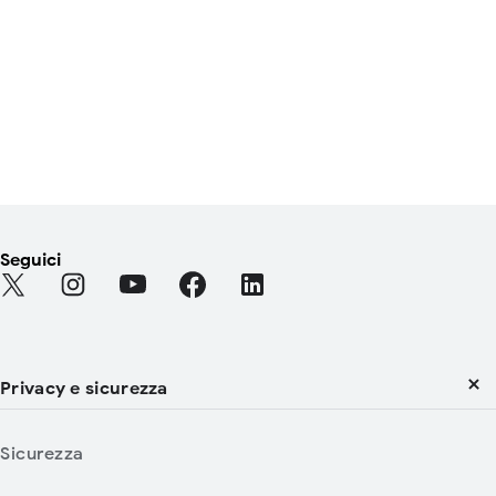
Seguici
Find Android on Twitter
Find Android on Instagram
Find Android on YouTube
Find Android on Facebook
Find Android on LinkedIn
Privacy e sicurezza
Sicurezza