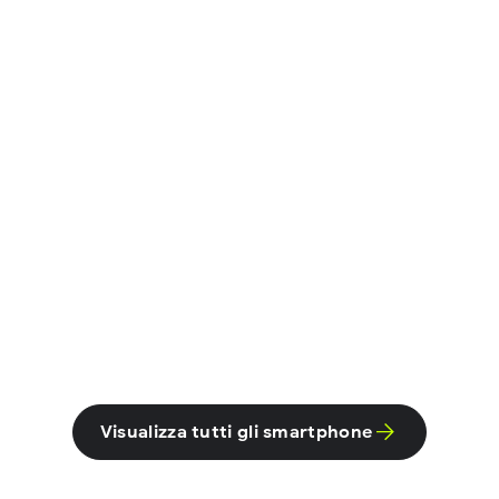
.....
.....
.....
....
....
....
....
....
....
Visualizza tutti gli smartphone