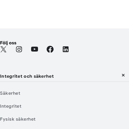
Följ oss
Find Android on Twitter
Find Android on Instagram
Find Android on YouTube
Find Android on Facebook
Find Android on LinkedIn
Integritet och säkerhet
Säkerhet
Integritet
Fysisk säkerhet